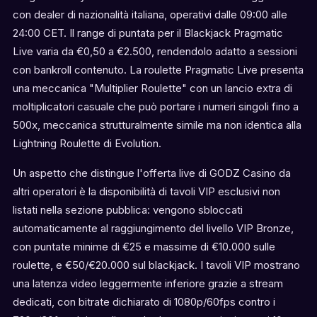
con dealer di nazionalità italiana, operativi dalle 09:00 alle
24:00 CET. Il range di puntata per il Blackjack Pragmatic
Live varia da €0,50 a €2.500, rendendolo adatto a sessioni
con bankroll contenuto. La roulette Pragmatic Live presenta
una meccanica "Multiplier Roulette" con un lancio extra di
moltiplicatori casuale che può portare i numeri singoli fino a
500x, meccanica strutturalmente simile ma non identica alla
Lightning Roulette di Evolution.
Un aspetto che distingue l'offerta live di GODZ Casino da
altri operatori è la disponibilità di tavoli VIP esclusivi non
listati nella sezione pubblica: vengono sbloccati
automaticamente al raggiungimento del livello VIP Bronze,
con puntate minime di €25 e massime di €10.000 sulle
roulette, e €50/€20.000 sul blackjack. I tavoli VIP mostrano
una latenza video leggermente inferiore grazie a stream
dedicati, con bitrate dichiarato di 1080p/60fps contro i