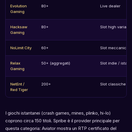
Evolution
80+
Live dealer
Gaming
Hacksaw
80+
Slot high varianc
Gaming
NoLimit City
60+
Slot meccaniche
Relax
50+ (aggregati)
Slot indie / istan
Gaming
NetEnt /
200+
Slot classiche +
Red Tiger
I giochi istantanei (crash games, mines, plinko, hi-lo)
coprono circa 150 titoli. Spribe è il provider principale per
questa categoria: Aviator mostra un RTP certificato del