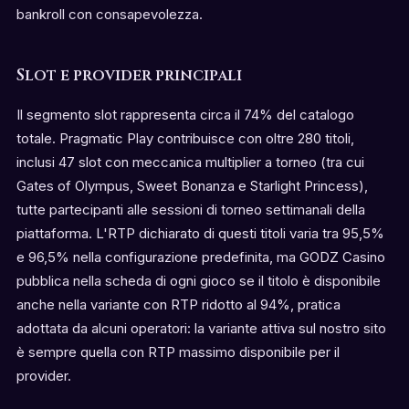
bankroll con consapevolezza.
Slot e provider principali
Il segmento slot rappresenta circa il 74% del catalogo
totale. Pragmatic Play contribuisce con oltre 280 titoli,
inclusi 47 slot con meccanica multiplier a torneo (tra cui
Gates of Olympus, Sweet Bonanza e Starlight Princess),
tutte partecipanti alle sessioni di torneo settimanali della
piattaforma. L'RTP dichiarato di questi titoli varia tra 95,5%
e 96,5% nella configurazione predefinita, ma GODZ Casino
pubblica nella scheda di ogni gioco se il titolo è disponibile
anche nella variante con RTP ridotto al 94%, pratica
adottata da alcuni operatori: la variante attiva sul nostro sito
è sempre quella con RTP massimo disponibile per il
provider.