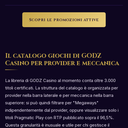
Scopri le promozioni attive
Il catalogo giochi di GODZ
Casino per provider e meccanica
La libreria di GODZ Casino al momento conta oltre 3.000
titoli certificati. La struttura del catalogo è organizzata per
provider nella barra laterale e per meccanica nella barra
superiore: si può quindi filtrare per "Megaways"
indipendentemente dal provider, oppure visualizzare solo i
titoli Pragmatic Play con RTP pubblicato sopra il 96,5%.
Questa granularità è inusuale e utile per chi gestisce il