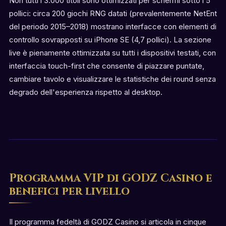
Non tutti i 3.000 titoli sono ottimizzati per schermi sotto i 5
pollici: circa 200 giochi RNG datati (prevalentemente NetEnt
del periodo 2015–2018) mostrano interfacce con elementi di
controllo sovrapposti su iPhone SE (4,7 pollici). La sezione
live è pienamente ottimizzata su tutti i dispositivi testati, con
interfaccia touch-first che consente di piazzare puntate,
cambiare tavolo e visualizzare le statistiche dei round senza
degrado dell'esperienza rispetto al desktop.
Programma VIP di GODZ Casino e
benefici per livello
Il programma fedeltà di GODZ Casino si articola in cinque