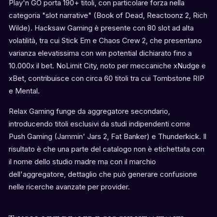
Play'n GO porta 190+ titoli, con particolare forza nella
categoria "slot narrative" (Book of Dead, Reactoonz 2, Rich
Wilde). Hacksaw Gaming è presente con 80 slot ad alta
volatilità, tra cui Stick Em e Chaos Crew 2, che presentano
varianza elevatissima con win potential dichiarato fino a
10.000x il bet. NoLimit City, noto per meccaniche xNudge e
xBet, contribuisce con circa 60 titoli tra cui Tombstone RIP
e Mental.
Relax Gaming funge da aggregatore secondario,
introducendo titoli esclusivi da studi indipendenti come
Push Gaming (Jammin' Jars 2, Fat Banker) e Thunderkick. Il
risultato è che una parte del catalogo non è etichettata con
il nome dello studio madre ma con il marchio
dell'aggregatore, dettaglio che può generare confusione
nelle ricerche avanzate per provider.