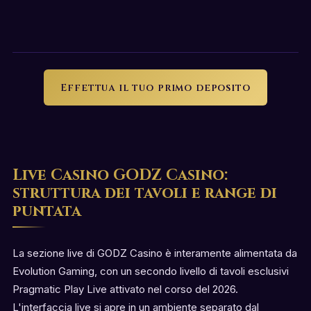
Effettua il tuo primo deposito
Live Casino GODZ Casino:
struttura dei tavoli e range di
puntata
La sezione live di GODZ Casino è interamente alimentata da
Evolution Gaming, con un secondo livello di tavoli esclusivi
Pragmatic Play Live attivato nel corso del 2026.
L'interfaccia live si apre in un ambiente separato dal