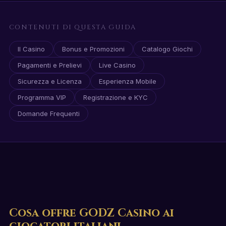
CONTENUTI DI QUESTA GUIDA
Il Casino
Bonus e Promozioni
Catalogo Giochi
Pagamenti e Prelievi
Live Casino
Sicurezza e Licenza
Esperienza Mobile
Programma VIP
Registrazione e KYC
Domande Frequenti
Cosa offre GODZ Casino ai