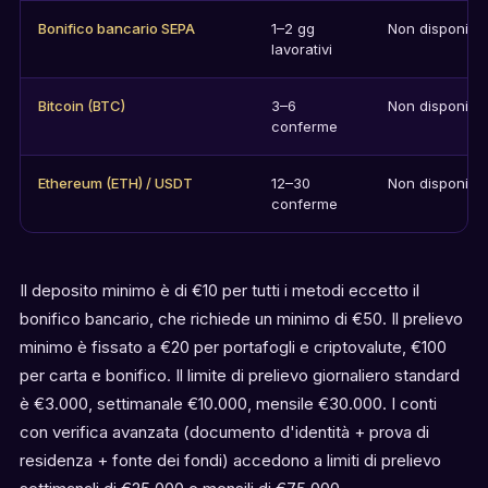
Bonifico bancario SEPA
1–2 gg
Non disponibil
lavorativi
Bitcoin (BTC)
3–6
Non disponibil
conferme
Ethereum (ETH) / USDT
12–30
Non disponibil
conferme
Il deposito minimo è di €10 per tutti i metodi eccetto il
bonifico bancario, che richiede un minimo di €50. Il prelievo
minimo è fissato a €20 per portafogli e criptovalute, €100
per carta e bonifico. Il limite di prelievo giornaliero standard
è €3.000, settimanale €10.000, mensile €30.000. I conti
con verifica avanzata (documento d'identità + prova di
residenza + fonte dei fondi) accedono a limiti di prelievo