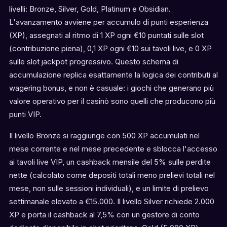
livelli: Bronze, Silver, Gold, Platinum e Obsidian.
L'avanzamento avviene per accumulo di punti esperienza
(XP), assegnati al ritmo di 1 XP ogni €10 puntati sulle slot
(contribuzione piena), 0,1 XP ogni €10 sui tavoli live, e 0 XP
sulle slot jackpot progressivo. Questo schema di
accumulazione replica esattamente la logica dei contributi al
wagering bonus, e non è casuale: i giochi che generano più
valore operativo per il casinò sono quelli che producono più
punti VIP.
Il livello Bronze si raggiunge con 500 XP accumulati nel
mese corrente e nel mese precedente e sblocca l'accesso
ai tavoli live VIP, un cashback mensile del 5% sulle perdite
nette (calcolato come depositi totali meno prelievi totali nel
mese, non sulle sessioni individuali), e un limite di prelievo
settimanale elevato a €15.000. Il livello Silver richiede 2.000
XP e porta il cashback al 7,5% con un gestore di conto