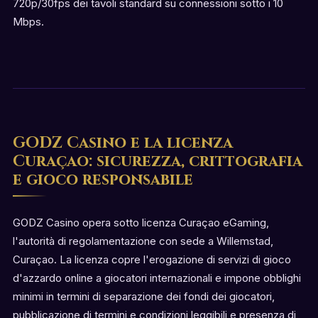
720p/30fps dei tavoli standard su connessioni sotto i 10
Mbps.
GODZ Casino e la licenza
Curaçao: sicurezza, crittografia
e gioco responsabile
GODZ Casino opera sotto licenza Curaçao eGaming,
l'autorità di regolamentazione con sede a Willemstad,
Curaçao. La licenza copre l'erogazione di servizi di gioco
d'azzardo online a giocatori internazionali e impone obblighi
minimi in termini di separazione dei fondi dei giocatori,
pubblicazione di termini e condizioni leggibili e presenza di