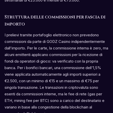
settimanali di €25.000 e mensili di €75.000.
Struttura delle commissioni per fascia di
importo
I prelievi tramite portafoglio elettronico non prevedono
commissioni da parte di GODZ Casino indipendentemente
dall'importo. Per le carte, la commissione interna è zero, ma
alcuni emittenti applicano commissioni per la ricezione di
fondi da operatori di gioco: va verificato con la propria
banca. Per i bonifici bancari, una commissione dell'1,5%
viene applicata automaticamente agli importi superiori a
€2.500, con un minimo di €15 e un massimo di €75 per
singola transazione. Le transazioni in criptovaluta sono
esenti da commissioni interne, ma le fee di rete (gas per
ETH, mining fee per BTC) sono a carico del destinatario e
variano in base alla congestione della blockchain al