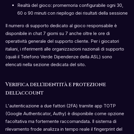
Realtà del gioco: promemoria configurabile ogni 30,
60 o 90 minuti con riepilogo dei risultati della sessione
Il numero di supporto dedicato al gioco responsabile è
disponibile in chat 7 giorni su 7 anche oltre le ore di
operatività generale del supporto cliente. Per i giocatori
italiani, i riferimenti alle organizzazioni nazionali di supporto
(quali il Telefono Verde Dipendenze della ASL) sono
elencati nella sezione dedicata del sito.
Verifica dell'identità e protezione
dell'account
L'autenticazione a due fattori (2FA) tramite app TOTP
(Google Authenticator, Authy) è disponibile come opzione
facoltativa ma fortemente raccomandata. Il sistema di
rilevamento frode analizza in tempo reale il fingerprint del